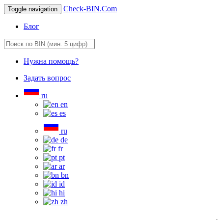
Check-BIN.Com
Toggle navigation
Блог
Нужна помощь?
Задать вопрос
ru
en
es
ru
de
fr
pt
ar
bn
id
hi
zh