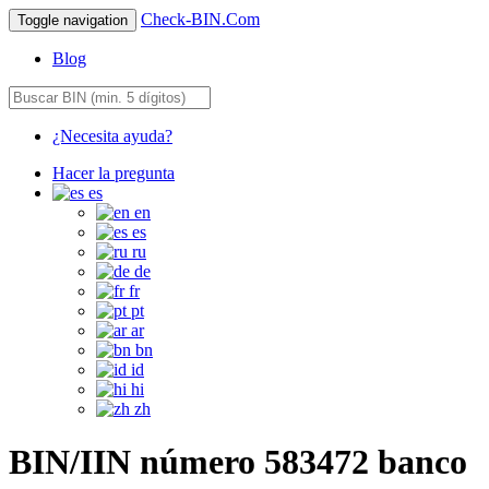
Check-BIN.Com
Toggle navigation
Blog
¿Necesita ayuda?
Hacer la pregunta
es
en
es
ru
de
fr
pt
ar
bn
id
hi
zh
BIN/IIN número 583472 banco