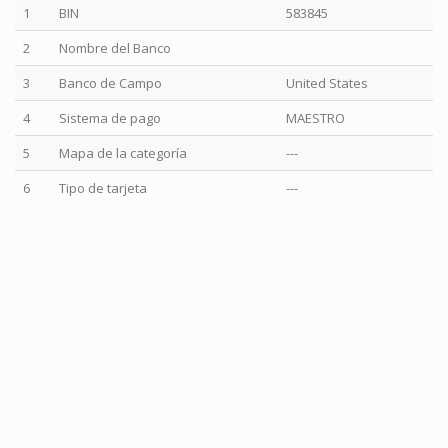
1
BIN
583845
2
Nombre del Banco
3
Banco de Campo
United States
4
Sistema de pago
MAESTRO
5
Mapa de la categoría
---
6
Tipo de tarjeta
---