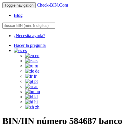
Check-BIN.Com
Toggle navigation
Blog
¿Necesita ayuda?
Hacer la pregunta
es
en
es
ru
de
fr
pt
ar
bn
id
hi
zh
BIN/IIN número 584687 banco