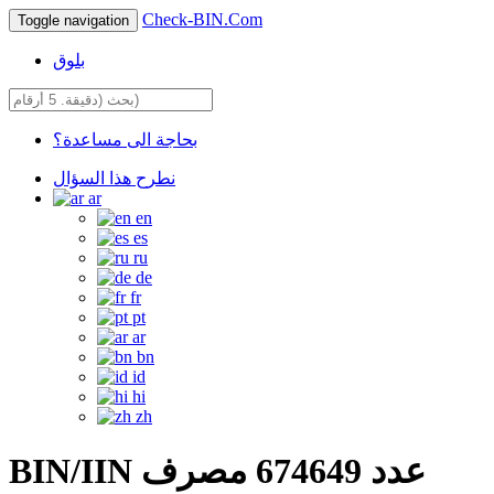
Check-BIN.Com
Toggle navigation
بلوق
بحاجة الى مساعدة؟
نطرح هذا السؤال
ar
en
es
ru
de
fr
pt
ar
bn
id
hi
zh
BIN/IIN عدد 674649 مصرف