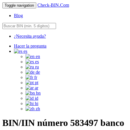
Check-BIN.Com
Toggle navigation
Blog
¿Necesita ayuda?
Hacer la pregunta
es
en
es
ru
de
fr
pt
ar
bn
id
hi
zh
BIN/IIN número 583497 banco