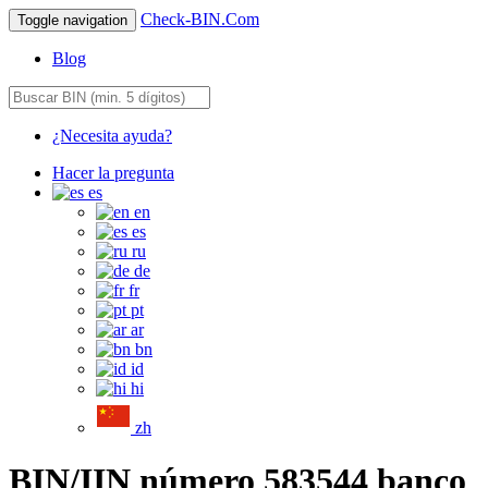
Check-BIN.Com
Toggle navigation
Blog
¿Necesita ayuda?
Hacer la pregunta
es
en
es
ru
de
fr
pt
ar
bn
id
hi
zh
BIN/IIN número 583544 banco