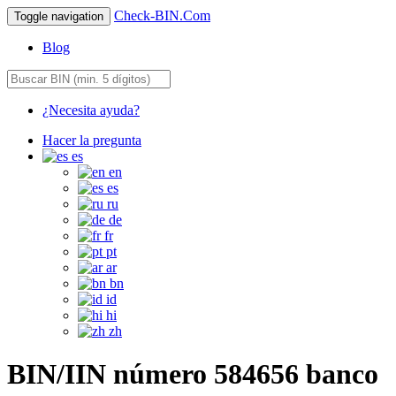
Check-BIN.Com
Toggle navigation
Blog
¿Necesita ayuda?
Hacer la pregunta
es
en
es
ru
de
fr
pt
ar
bn
id
hi
zh
BIN/IIN número 584656 banco