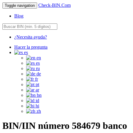
Check-BIN.Com
Toggle navigation
Blog
¿Necesita ayuda?
Hacer la pregunta
es
en
es
ru
de
fr
pt
ar
bn
id
hi
zh
BIN/IIN número 584679 banco