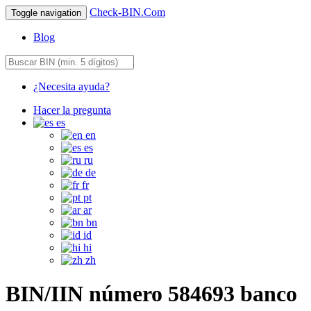
Check-BIN.Com
Toggle navigation
Blog
¿Necesita ayuda?
Hacer la pregunta
es
en
es
ru
de
fr
pt
ar
bn
id
hi
zh
BIN/IIN número 584693 banco