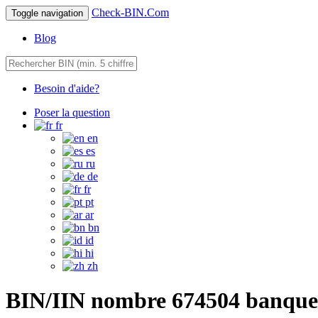
Check-BIN.Com
Toggle navigation
Blog
Besoin d'aide?
Poser la question
fr
en
es
ru
de
fr
pt
ar
bn
id
hi
zh
BIN/IIN nombre 674504 banque