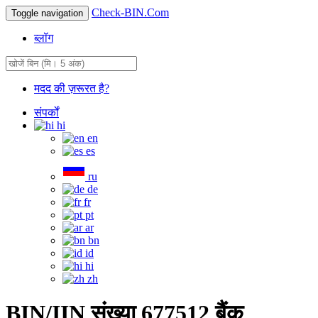
Check-BIN.Com
Toggle navigation
ब्लॉग
मदद की ज़रूरत है?
संपर्कों
hi
en
es
ru
de
fr
pt
ar
bn
id
hi
zh
BIN/IIN संख्या 677512 बैंक