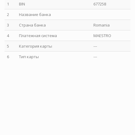
1
BIN
677258
2
Название банка
3
Страна банка
Romania
4
Платежная система
MAESTRO
5
Категория карты
---
6
Тип карты
---